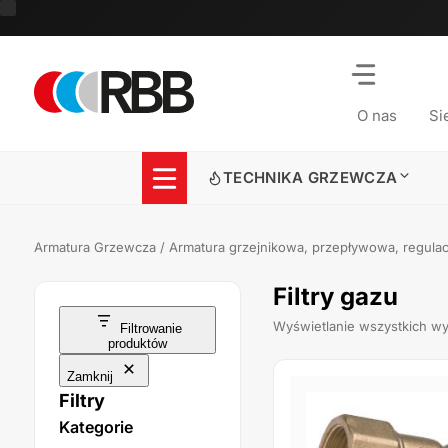
Przejdź
do
treści
O nas
Si
TECHNIKA GRZEWCZA
Armatura Grzewcza
/
Armatura grzejnikowa, przepływowa, regula
Filtry gazu
Wyświetlanie wszystkich w
Filtrowanie
produktów
Zamknij
Filtry
Kategorie