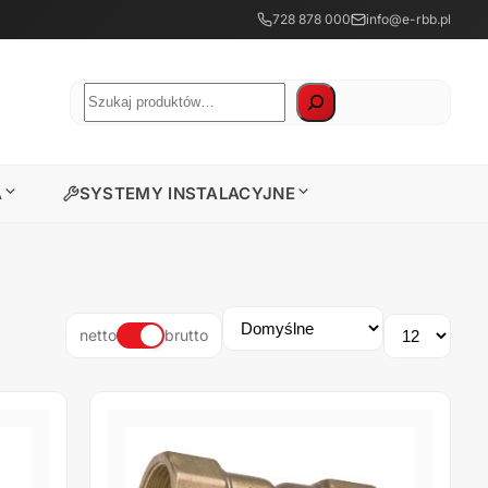
728 878 000
info@e-rbb.pl
Szukaj
A
SYSTEMY INSTALACYJNE
netto
brutto