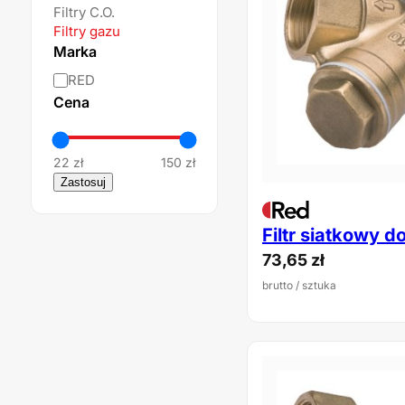
Filtry C.O.
Filtry gazu
Marka
Marka
RED
Cena
22 zł
150 zł
Zastosuj
Filtr siatkowy d
73,65
zł
brutto
/ sztuka