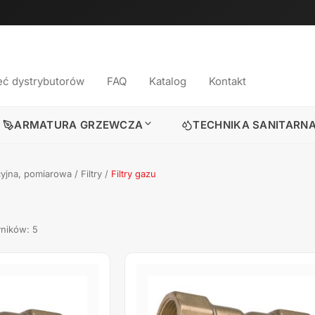
eć dystrybutorów
FAQ
Katalog
Kontakt
ARMATURA GRZEWCZA
TECHNIKA SANITARN
cyjna, pomiarowa
/
Filtry
/
Filtry gazu
yników: 5