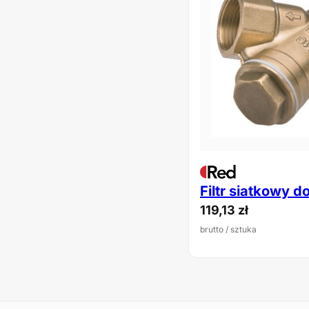
Filtr siatkowy d
119,13
zł
brutto
/ sztuka