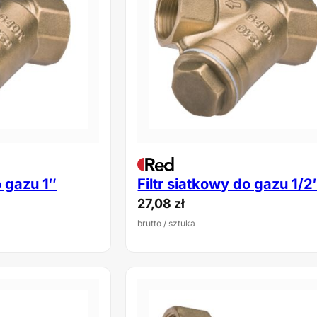
o gazu 1″
Filtr siatkowy do gazu 1/2
27,08
zł
brutto
/ sztuka